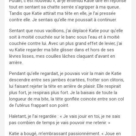
Putain, c’est nouveau », ai-je entendu Katie dire en réponse
tout en sentant sa chatte serrée s’agripper à ma queue.
Tandis que Katie attirait ma tête en elle, je l’ai pressée
contre elle. Je sentais qu’elle me poussait à continuer.
Sentant que nous vacillions, j’ai déplacé Katie pour qu’elle
soit à moitié couchée sur le banc sous l’eau et à moitié
couchée contre lui. Avec un plus grand effet de levier, j’ai
vu Katie regarder ma bite glisser dans et hors de ses
lèvres lisses, mes couilles lâches claquant d’avant en
arrière.
Pendant qu’elle regardait, je pouvais voir la main de Katie
descendre entre ses jambes écartées, frotter son clitoris,
lui faisant rejeter la tête en arrière de plaisir. Elle respirait
plus fort, je respirais plus fort. Je la baisais de toute la
longueur de ma bite, la tête gonflée coincée entre son col
de l’utérus frappant son point.
Haletant, je l’ai regardée : « Je vais jouir en toi, je ne sais
pas combien de temps je vais pouvoir me retenir. »
Katie a bougé, m’embrassant passionnément. « Joue en