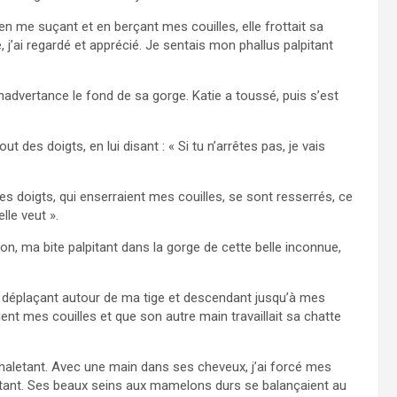
en me suçant et en berçant mes couilles, elle frottait sa
, j’ai regardé et apprécié. Je sentais mon phallus palpitant
inadvertance le fond de sa gorge. Katie a toussé, puis s’est
t des doigts, en lui disant : « Si tu n’arrêtes pas, je vais
s doigts, qui enserraient mes couilles, se sont resserrés, ce
elle veut ».
ntion, ma bite palpitant dans la gorge de cette belle inconnue,
e déplaçant autour de ma tige et descendant jusqu’à mes
ent mes couilles et que son autre main travaillait sa chatte
e haletant. Avec une main dans ses cheveux, j’ai forcé mes
igtant. Ses beaux seins aux mamelons durs se balançaient au