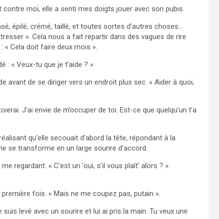
t contre moi, elle a senti mes doigts jouer avec son pubis.
i rasé, épilé, crémé, taillé, et toutes sortes d’autres choses…
e tresser ». Cela nous a fait repartir dans des vagues de rire
 : « Cela doit faire deux mois ».
 : « Veux-tu que je t’aide ? »
e avant de se diriger vers un endroit plus sec. « Aider à quoi,
ettoierai. J’ai envie de m’occuper de toi. Est-ce que quelqu’un t’a
alisant qu’elle secouait d’abord la tête, répondant à la
a ne se transforme en un large sourire d’accord.
me regardant. « C’est un ‘oui, s’il vous plaît’ alors ? »
la première fois. « Mais ne me coupez pas, putain ».
e suis levé avec un sourire et lui ai pris la main. Tu veux une